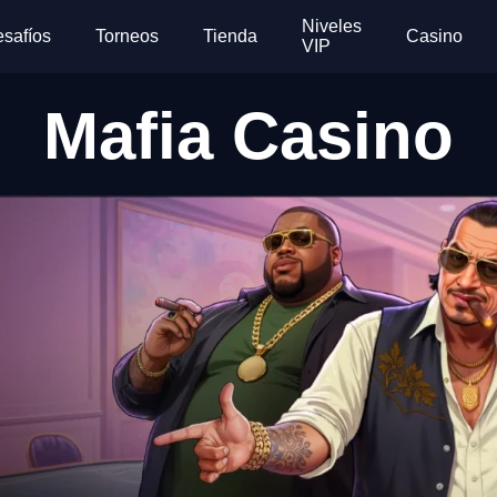
Niveles
safíos
Torneos
Tienda
Casino
VIP
Mafia Casino