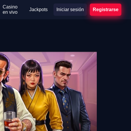
Casino
Jackpots
Iniciar sesión
Registrarse
en vivo