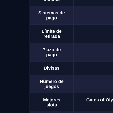
Sistemas de
pago
Dream Catcher
Tower X
Gates of Olympus
Side B
Boom 
Sweet
Evolution Gaming
Smart Soft
Pragmatic Play
Evolut
BGami
Pragmat
Límite de
retirada
Plazo de
pago
Divisas
Número de
juegos
Mejores
Gates of Ol
slots