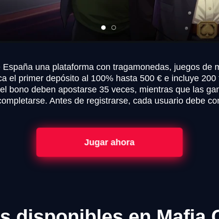
e España una plataforma con tragamonedas, juegos de m
a el primer depósito al 100% hasta 500 € e incluye 200 ti
 el bono deben apostarse 35 veces, mientras que las gan
ompletarse. Antes de registrarse, cada usuario debe comp
Jugar ahora
s disponibles en Mafia 